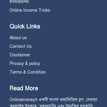
ইনফরমেশন
Online Income Tricks
Quick Links
About us
Contact Us
Disclaimer
Privacy & policy
Terms & Condition
Read More
Onlinemoneyit একটি বাংলা তথ্যভিত্তিক ব্লগ, যেখানে
অনলাইন ইনকাম, তথ্যপ্রযুক্তি এবং দৈনন্দিন দরকারি