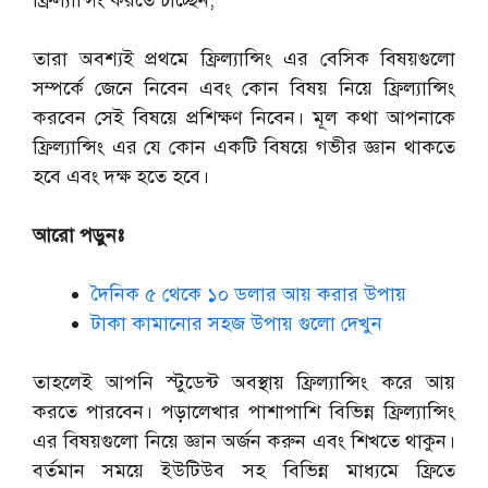
তারা অবশ্যই প্রথমে ফ্রিল্যান্সিং এর বেসিক বিষয়গুলো
সম্পর্কে জেনে নিবেন এবং কোন বিষয় নিয়ে ফ্রিল্যান্সিং
করবেন সেই বিষয়ে প্রশিক্ষণ নিবেন। মূল কথা আপনাকে
ফ্রিল্যান্সিং এর যে কোন একটি বিষয়ে গভীর জ্ঞান থাকতে
হবে এবং দক্ষ হতে হবে।
আরো পড়ুনঃ
দৈনিক ৫ থেকে ১০ ডলার আয় করার উপায়
টাকা কামানোর সহজ উপায় গুলো দেখুন
তাহলেই আপনি স্টুডেন্ট অবস্থায় ফ্রিল্যান্সিং করে আয়
করতে পারবেন। পড়ালেখার পাশাপাশি বিভিন্ন ফ্রিল্যান্সিং
এর বিষয়গুলো নিয়ে জ্ঞান অর্জন করুন এবং শিখতে থাকুন।
বর্তমান সময়ে ইউটিউব সহ বিভিন্ন মাধ্যমে ফ্রিতে