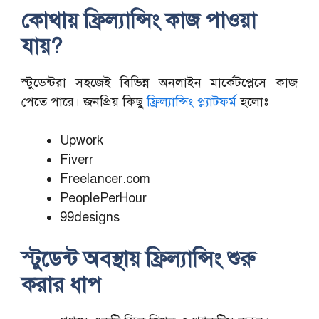
কোথায় ফ্রিল্যান্সিং কাজ পাওয়া
যায়?
স্টুডেন্টরা সহজেই বিভিন্ন অনলাইন মার্কেটপ্লেসে কাজ
পেতে পারে। জনপ্রিয় কিছু
ফ্রিল্যান্সিং প্ল্যাটফর্ম
হলোঃ
Upwork
Fiverr
Freelancer.com
PeoplePerHour
99designs
স্টুডেন্ট অবস্থায় ফ্রিল্যান্সিং শুরু
করার ধাপ