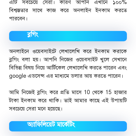
এটি সবচেয়ে সেরা। কারণ আপনি এখানে ১০০%
বিশ্বস্ততার সাথে কাজ করে অনলাইন ইনকাম করতে
পারবেন।
ব্লগিং
অনলাইনে ওয়েবসাইটে লেখালেখি করে ইনকাম করাকে
ব্লগিং বলা হয়। আপনি নিজের ওয়েবসাইট খুলে সেখানে
বিভিন্ন বিষয় নিয়ে আর্টিকেল লেখালেখি করতে পারেন এবং
google এডসেন্স এর মাধ্যমে ডলার আয় করতে পারেন।
আমি নিজেই ব্লগিং করে প্রতি মাসে 10 থেকে 15 হাজার
টাকা ইনকাম করে থাকি। তাই আমার কাছে এই উপায়টি
সবচেয়ে সেরা মনে হয়েছে।
অ্যাফিলিয়েট মার্কেটিং