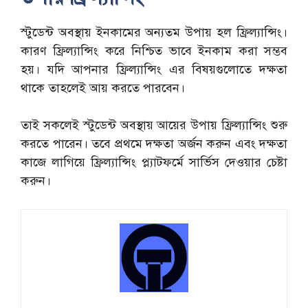
স্টুডেন্ট অবস্থায় ইনকামের অন্যতম উপায় হল ফ্রিল্যান্সিং।
কারণ ফ্রিল্যান্সিং করে নিশ্চিত ভাবে ইনকাম করা সম্ভব
হয়। যদি আপনার ফ্রিল্যান্সিং এর বিষয়গুলোতে দক্ষতা
থাকে তাহলেই আয় করতে পারবেন।
তাই সকলেই স্টুডেন্ট অবস্থায় আয়ের উপায় ফ্রিল্যান্সিং শুরু
করতে পারেন। তবে প্রথমে দক্ষতা অর্জন করুন এবং দক্ষতা
কাজে লাগিয়ে ফ্রিল্যান্সিং প্ল্যাটফর্মে সার্ভিস দেওয়ার চেষ্টা
করুন।