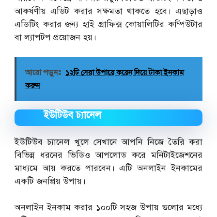
আকর্ষণীয় এডিট করার সক্ষমতা থাকতে হবে। এছাড়াও
এডিটিং করার জন্য হাই গ্রাফিক্স কোয়ালিটির কম্পিউটার
বা ল্যাপটপ প্রয়োজন হয়।
আরো পড়ুনঃ
১২টি সেরা উপায়ে কয়েন দিয়ে টাকা ইনকাম
করুন
ইউটিউব চ্যানেল
ইউটিউব চ্যানেল খুলে সেখানে আপনি নিজে তৈরি করা
বিভিন্ন ধরনের ভিডিও আপলোড করে মনিটাইজেশনের
মাধ্যমে আয় করতে পারবেন। এটি অনলাইন ইনকামের
একটি জনপ্রিয় উপায়।
অনলাইন ইনকাম করার ১০০টি সহজ উপায় গুলোর মধ্যে