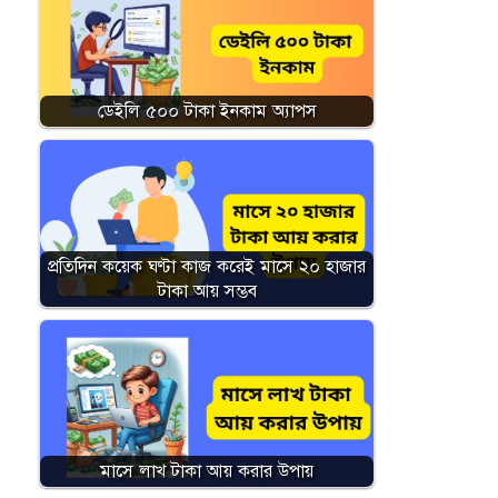
ডেইলি ৫০০ টাকা ইনকাম অ্যাপস
প্রতিদিন কয়েক ঘণ্টা কাজ করেই মাসে ২০ হাজার
টাকা আয় সম্ভব
মাসে লাখ টাকা আয় করার উপায়