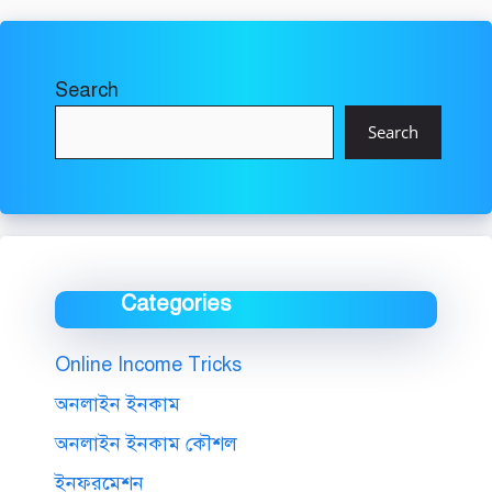
Search
Search
Categories
Online Income Tricks
অনলাইন ইনকাম
অনলাইন ইনকাম কৌশল
ইনফরমেশন