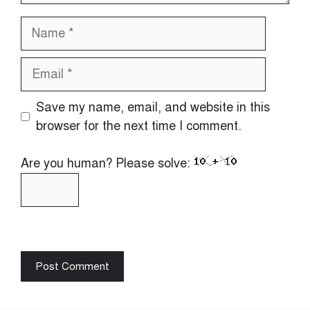
Name
Email
Website
Save my name, email, and website in this
browser for the next time I comment.
Are you human? Please solve: