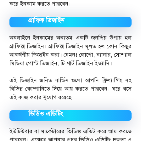
করে ইনকাম করতে পারবেন।
গ্রাফিক ডিজাইন
অনলাইনে ইনকামের অন্যতম একটি জনপ্রিয় উপায় হল
গ্রাফিক্স ডিজাইন। গ্রাফিক্স ডিজাইন মূলত হল কোন কিছুর
আকর্ষণীয় ডিজাইন করা। যেমনঃ লোগো, ব্যানার, সোশ্যাল
মিডিয়া পোস্ট ডিজাইন, টি শার্ট ডিজাইন ইত্যাদি।
এই ডিজাইন জনিত সার্ভিস গুলো আপনি ফ্রিল্যান্সিং সহ
বিভিন্ন কোম্পানিতে দিয়ে আয় করতে পারবেন। ঘরে বসে
এই কাজ করার সুযোগ রয়েছে।
ভিডিও এডিটিং
ইউটিউবার বা মার্কেটারের ভিডিও এডিট করে আয় করতে
পারবেন। এক্ষেত্রে আপনার প্রচুর ভিডিও এডিটিং দক্ষতা ও